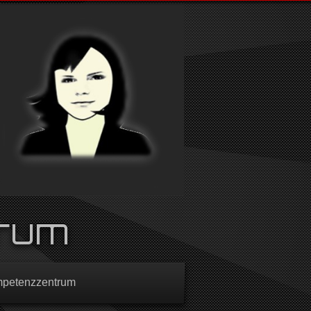
rum
mpetenzzentrum